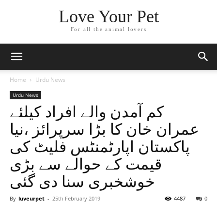
Love Your Pet
For all the animal lovers
Home
Urdu News
Urdu News
کم آمدن والے افراد کیلئے
عمران خان کا بڑا سرپرائز ،نیا
پاکستان اپارٹمنٹس فلیٹ کی
قیمت کے حوالے سے بڑی
خوشخبری سنا دی گئی
By
luveurpet
-
25th February 2019
4487
0