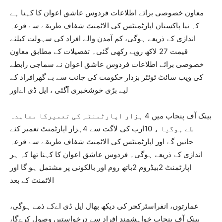
معاون خصوصی برائے اطلاعات فردوس عاشق اعوان کا کہنا ہے
کہ نیا پاکستان اپارٹمنٹس کی الاٹمنٹ شفاف طریقے سے قرعہ
اندازی کے ذریعے ہوگی، کم آمدن والے افراد کی سہولت کیلئے
قیمت 27 لاکھ روپے رکھی گئی۔ تفصیلات کے مطابق معاون
خصوصی برائے اطلاعات فردوس عاشق اعوان نے سماجی رابطے
کی ویب سائٹ ٹوئٹر بزدار حکومت کی جانب سے بے گھرافراد کے
لیے بڑی خوشخبری آگئی ، ایل ڈی اےاور
بینک آف پنجاب میں 4 ہزار اپارٹمنٹس کی تعمیرکا معاہدہ
طے ہوگیا ، 10ارب کی لاگت سے 4ہزار اپارٹمنٹ تعمیر کئے
جائیں گے اور اپارٹمنٹس کی الاٹمنٹ شفاف طریقے سے قرعہ
اندازی کے ذریعے ہوگی۔ فردوس عاشق اعوان کا کہنا تھا کہ ہر
اپارٹمنٹ 2بیڈروم 2باتھ روم اور بالکونی پر مشتمل ہو گا اور
الاٹمنٹ کے بعد
عمارتوں، انفراسٹرکچر کی دیکھ بھال ایل ڈی اےکے ذمے ہوگی،
بینک آف پنجاب خواہشمند افراد سے درخواستیں وصول کرےگا،